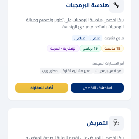
🔧
هندسة البرمجيات
يركز تخصص هندسة البرمجيات على تطوير وتصميم وصيانة
البرمجيات باستخدام مبادئ الهندسة.
فروع الثانوية:
علمي
صناعي
19
جامعة
19
برنامج
الإنجليزية · العربية
أبرز المسارات المهنية:
مهندس برمجيات
مدير مشاريع تقنية
مطور ويب
استكشف التخصص
أضف للمقارنة
🩺
التمريض
يركز تخصص التمريض على تقديم الرعاية الصحية للمرضى في