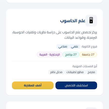
🖥️
علم الحاسوب
يركز تخصص علم الحاسوب على دراسة نظريات وتقنيات الحوسبة،
البرمجة، وقواعد البيانات.
فروع الثانوية:
علمي
صناعي
27
جامعة
27
برنامج
الإنجليزية · العربية
أبرز المسارات المهنية:
مبرمج
مطور تطبيقات
محلل نظم
استكشف التخصص
أضف للمقارنة