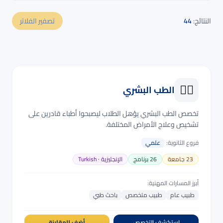
النتائج:
44
تصفير الفلاتر
👨‍⚕️
الطب البشري
تخصص الطب البشري يؤهل الطلاب ليصبحوا أطباء قادرين على
تشخيص وعلاج الأمراض المختلفة.
فروع الثانوية:
علمي
23
جامعة
26
برنامج
الإنجليزية · Turkish
أبرز المسارات المهنية:
طبيب عام
طبيب متخصص
باحث طبي
استكشف التخصص
أضف للمقارنة