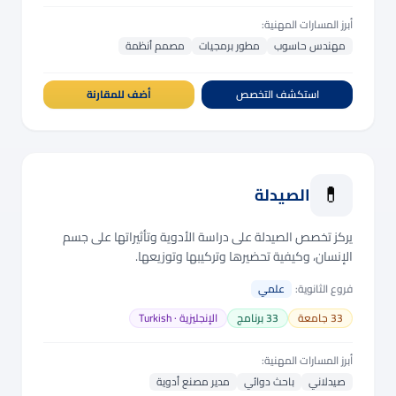
أبرز المسارات المهنية:
مهندس حاسوب
مطور برمجيات
مصمم أنظمة
استكشف التخصص
أضف للمقارنة
💊
الصيدلة
يركز تخصص الصيدلة على دراسة الأدوية وتأثيراتها على جسم
الإنسان، وكيفية تحضيرها وتركيبها وتوزيعها.
فروع الثانوية:
علمي
33
جامعة
33
برنامج
الإنجليزية · Turkish
أبرز المسارات المهنية:
صيدلاني
باحث دوائي
مدير مصنع أدوية