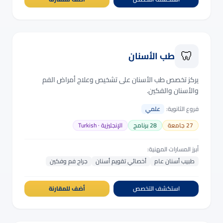
🦷
طب الأسنان
يركز تخصص طب الأسنان على تشخيص وعلاج أمراض الفم
والأسنان والفكين.
فروع الثانوية:
علمي
27
جامعة
28
برنامج
الإنجليزية · Turkish
أبرز المسارات المهنية:
طبيب أسنان عام
أخصائي تقويم أسنان
جراح فم وفكين
استكشف التخصص
أضف للمقارنة