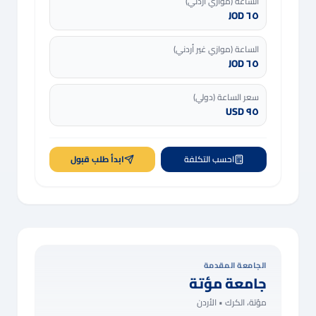
الساعة (موازي أردني)
٦٥ JOD
الساعة (موازي غير أردني)
٦٥ JOD
سعر الساعة (دولي)
٩٥ USD
احسب التكلفة
ابدأ طلب قبول
الجامعة المقدمة
جامعة مؤتة
مؤتة، الكرك •
الأردن