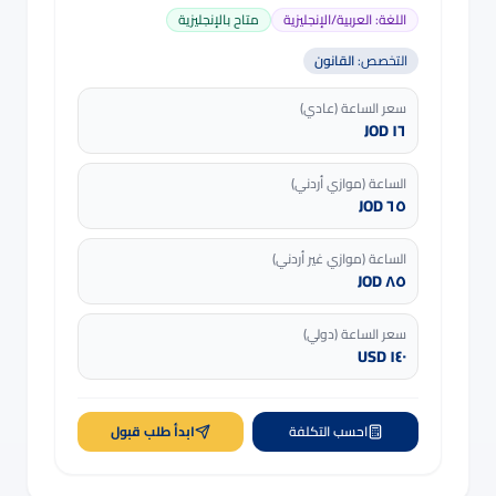
اللغة:
العربية/الإنجليزية
متاح بالإنجليزية
التخصص:
القانون
سعر الساعة (عادي)
١٦ JOD
الساعة (موازي أردني)
٦٥ JOD
الساعة (موازي غير أردني)
٨٥ JOD
سعر الساعة (دولي)
١٤٠ USD
احسب التكلفة
ابدأ طلب قبول