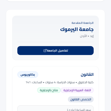
الجامعة المقدمة
جامعة اليرموك
إربد •
الأردن
تفاصيل الجامعة
القانون
بكالوريوس
كلية الحقوق
• سنوات الدراسة:
4 سنوات
• الساعات: 141
اللغة:
العربية/الإنجليزية
متاح بالإنجليزية
التخصص:
القانون
سعر الساعة (عادي)