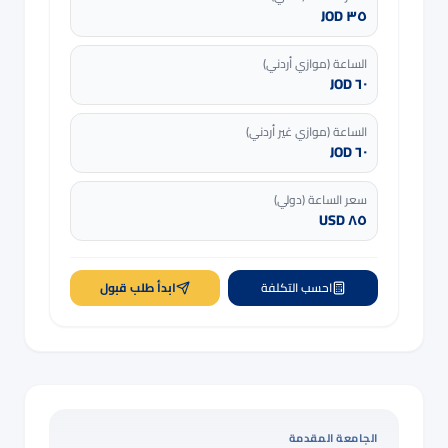
٣٥ JOD
الساعة (موازي أردني)
٦٠ JOD
الساعة (موازي غير أردني)
٦٠ JOD
سعر الساعة (دولي)
٨٥ USD
احسب التكلفة
ابدأ طلب قبول
الجامعة المقدمة