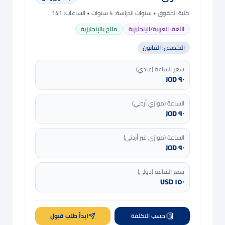
كلية الحقوق
• سنوات الدراسة:
4 سنوات
• الساعات: 141
اللغة:
العربية/الإنجليزية
متاح بالإنجليزية
التخصص:
القانون
سعر الساعة (عادي)
٩٠ JOD
الساعة (موازي أردني)
٩٠ JOD
الساعة (موازي غير أردني)
٩٠ JOD
سعر الساعة (دولي)
١٥٠ USD
احسب التكلفة
ابدأ طلب قبول