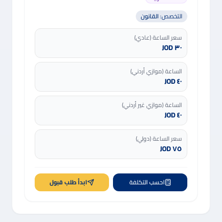
التخصص:
القانون
سعر الساعة (عادي)
٣٠ JOD
الساعة (موازي أردني)
٤٠ JOD
الساعة (موازي غير أردني)
٤٠ JOD
سعر الساعة (دولي)
٧٥ JOD
احسب التكلفة
ابدأ طلب قبول